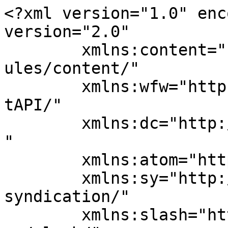
<?xml version="1.0" enc
version="2.0"

	xmlns:content="http://purl.org/rss/1.0/mod
ules/content/"

	xmlns:wfw="http://wellformedweb.org/Commen
tAPI/"

	xmlns:dc="http://purl.org/dc/elements/1.1/
"

	xmlns:atom="http://www.w3.org/2005/Atom"

	xmlns:sy="http://purl.org/rss/1.0/modules/
syndication/"

	xmlns:slash="http://purl.org/rss/1.0/modul