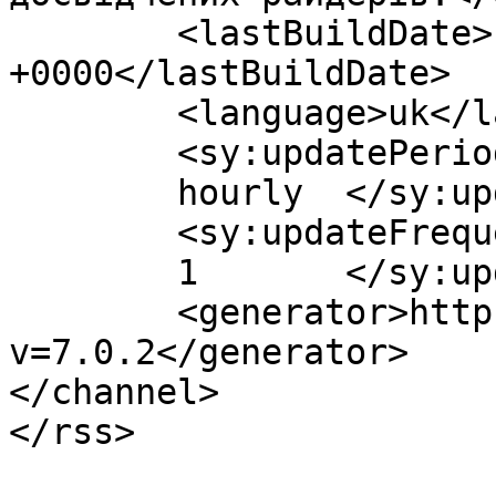
	<lastBuildDate>Fri, 26 Jun 2026 20:31:55 
+0000</lastBuildDate>

	<language>uk</language>

	<sy:updatePeriod>

	hourly	</sy:updatePeriod>

	<sy:updateFrequency>

	1	</sy:updateFrequency>

	<generator>https://wordpress.org/?
v=7.0.2</generator>

</channel>
