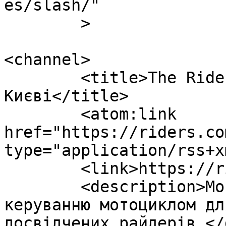
es/slash/"

	>

<channel>

	<title>The Riders: Мотошкола в 
Києві</title>

	<atom:link 
href="https://riders.co
type="application/rss+x
	<link>https://riders.com.ua/</link>

	<description>Мотошкола в Києві. Навчання 
керуванню мотоциклом дл
досвідчених райдерів.</